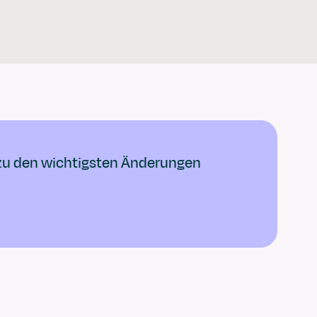
Login
Kontakt
Partner werden
DE
EN
Referenzen
Ressourcen
Über VERSO
Demo buchen
 zu den wichtigsten Änderungen