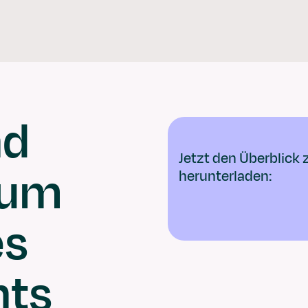
Software
Lösungen
Beratung
nd
Jetzt den Überblick
zum
herunterladen:
es
nts