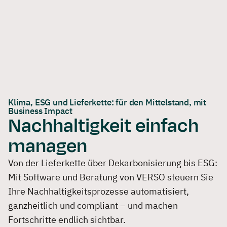
Skip
Login
Kontakt
Partner werden
DE
EN
to
Software
Lösungen
Beratung
Refere
content
Demo buchen
Klima, ESG und Lieferkette: für den Mittelstand, mit
Business Impact
Nachhaltigkeit einfach
managen
Von der Lieferkette über Dekarbonisierung bis ESG:
Mit Software und Beratung von VERSO steuern Sie
Ihre Nachhaltigkeits­prozesse automatisiert,
ganzheitlich und compliant – und machen
Fortschritte endlich sichtbar.