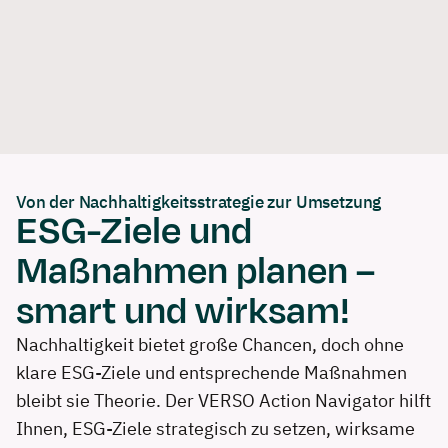
Skip
Login
Kontakt
Partner werden
DE
EN
to
Software
Lösungen
Beratung
Refere
content
Demo buchen
Von der Nachhaltigkeitsstrategie zur Umsetzung
ESG-Ziele und
Maßnahmen planen –
smart und wirksam!
Nachhaltigkeit bietet große Chancen, doch ohne
klare ESG-Ziele und entsprechende Maßnahmen
bleibt sie Theorie. Der VERSO Action Navigator hilft
Ihnen, ESG-Ziele strategisch zu setzen, wirksame