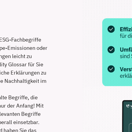
r ESG-Fachbegriffe
ope-Emissionen oder
ngen leicht zu
ty Glossar für Sie
liche Erklärungen zu
ie Nachhaltigkeit im
lte Begriffe, die
nur der Anfang! Mit
levanten Begriffe
erall einsetzbar.
d haben Sie das