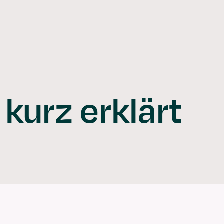
Login
Contact us
Become a partner
DE
EN
ng
References
Insights
About VERSO
Book a demo
kurz erklärt