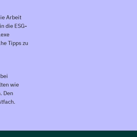
ie Arbeit
in die ESG-
lexe
he Tipps zu
 bei
lten wie
n. Den
stfach.